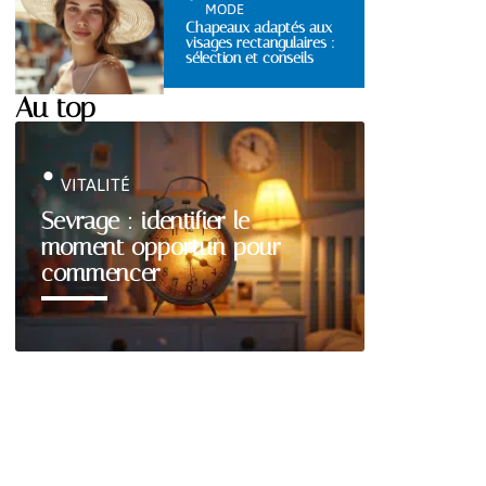
MODE
Chapeaux adaptés aux
visages rectangulaires :
sélection et conseils
Au top
VITALITÉ
Sevrage : identifier le
moment opportun pour
commencer