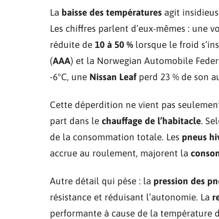
La
baisse des températures
agit insidieus
Les chiffres parlent d’eux-mêmes : une v
réduite de
10 à 50 %
lorsque le froid s’i
(
AAA
) et la Norwegian Automobile Feder
-6°C, une
Nissan Leaf
perd 23 % de son a
Cette déperdition ne vient pas seulement
part dans le
chauffage de l’habitacle
. Se
de la consommation totale. Les
pneus hi
accrue au roulement, majorent la
consom
Autre détail qui pèse : la
pression des p
résistance et réduisant l’autonomie. La
r
performante à cause de la température d