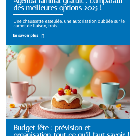
Agenda familial gratuit : comparatif
des meilleures options 2025 !
Une chaussette esseulée, une autorisation oubliée sur le
carnet de liaison, trois
…
En savoir plus
Budget fête : prévision et
organisation, tout ce qu’il faut savoir !