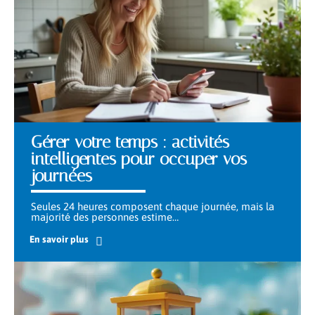
Gérer votre temps : activités
intelligentes pour occuper vos
journées
Seules 24 heures composent chaque journée, mais la
majorité des personnes estime
…
En savoir plus