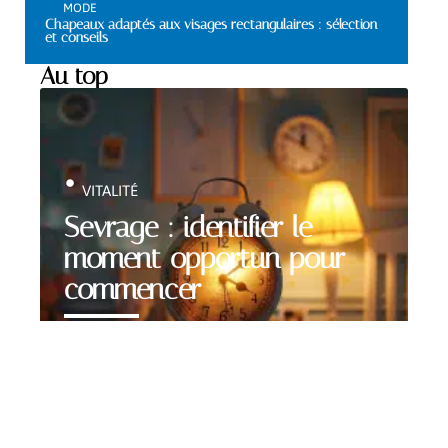
MODE
Chapeaux adaptés aux visages rectangulaires : sélection
et conseils
Au top
VITALITÉ
Sevrage : identifier le
moment opportun pour
commencer