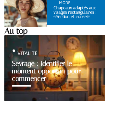
MODE
Chapeaux adaptés aux
visages rectangulaires :
sélection et conseils
Au top
VITALITÉ
Sevrage : identifier le
moment opportun pour
commencer