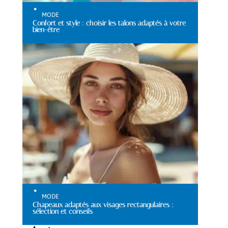
MODE
Confort et style : choisir les talons adaptés à votre
bien-être
MODE
Chapeaux adaptés aux visages rectangulaires :
sélection et conseils