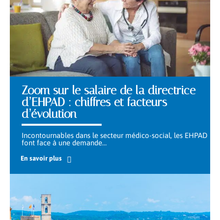
Zoom sur le salaire de la directrice
d’EHPAD : chiffres et facteurs
d’évolution
Incontournables dans le secteur médico-social, les EHPAD
font face à une demande
…
En savoir plus