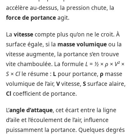
accélère au-dessus, la pression chute, la
force de portance
agit.
La
vitesse
compte plus qu’on ne le croit. À
surface égale, si la
masse volumique
ou la
vitesse augmente, la portance s’en trouve
vite chamboulée. La formule
L = ½ × ρ × V² ×
S × Cl
le résume :
L
pour portance,
ρ
masse
volumique de l’air,
V
vitesse,
S
surface alaire,
Cl
coefficient de portance.
L’
angle d’attaque
, cet écart entre la ligne
d’aile et l’écoulement de l’air, influence
puissamment la portance. Quelques degrés