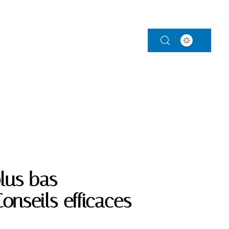
S
PARENTALITÉ
VITALITÉ
VOITURE
lus bas
nseils efficaces