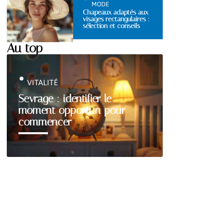
MODE
Chapeaux adaptés aux
visages rectangulaires :
sélection et conseils
Au top
VITALITÉ
Sevrage : identifier le
moment opportun pour
commencer