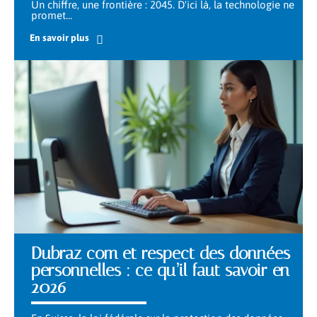
Un chiffre, une frontière : 2045. D'ici là, la technologie ne
promet
…
En savoir plus
Dubraz com et respect des données
personnelles : ce qu’il faut savoir en
2026