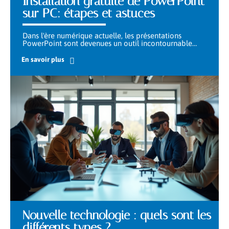
Installation gratuite de PowerPoint
sur PC: étapes et astuces
Dans l'ère numérique actuelle, les présentations
PowerPoint sont devenues un outil incontournable
…
En savoir plus
Nouvelle technologie : quels sont les
différents types ?