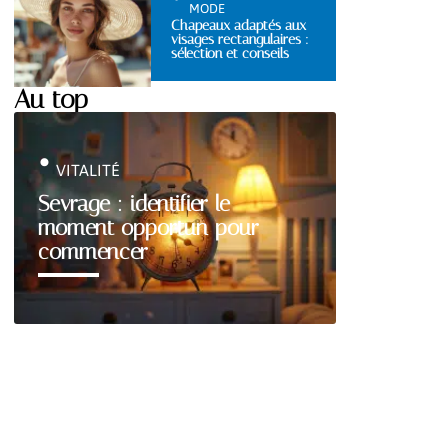
MODE
Chapeaux adaptés aux
visages rectangulaires :
sélection et conseils
Au top
VITALITÉ
Sevrage : identifier le
moment opportun pour
commencer