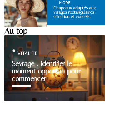
MODE
Chapeaux adaptés aux
visages rectangulaires :
sélection et conseils
Au top
VITALITÉ
Sevrage : identifier le
moment opportun pour
commencer