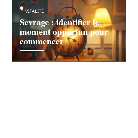
VITALITÉ
Sevrage : identifier le
moment opportun pour
commencer
Contact
Mentions Légales
Sitemap
© 2025 | blognetnews.com