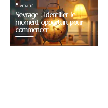
VITALITÉ
Sevrage : identifier le
moment opportun pour
commencer
Contact
Mentions Légales
Sitemap
© 2025 | blognetnews.com