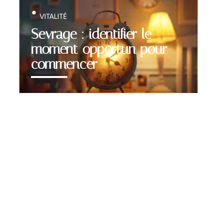
VITALITÉ
Sevrage : identifier le
moment opportun pour
commencer
Contact
Mentions Légales
Sitemap
© 2025 | blognetnews.com