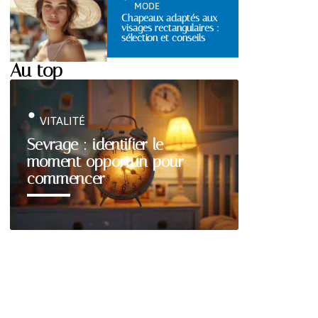
MODE
Chapeaux adaptés aux
visages rectangulaires :
sélection et conseils
Au top
VITALITÉ
Sevrage : identifier le
moment opportun pour
commencer