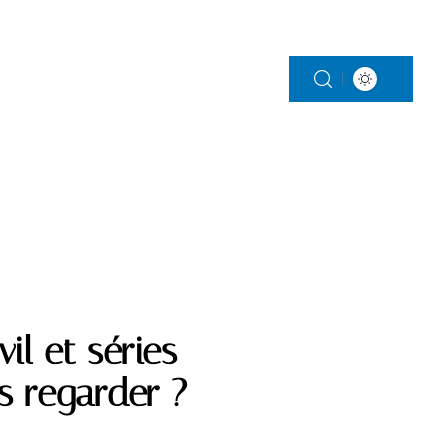
S
PARENTALITÉ
VITALITÉ
VOITURE
il et séries
ns regarder ?