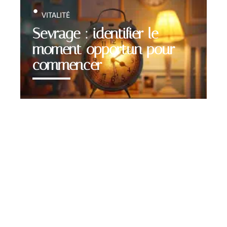
VITALITÉ
Sevrage : identifier le
moment opportun pour
commencer
Contact
Mentions Légales
Sitemap
© 2025 | blognetnews.com