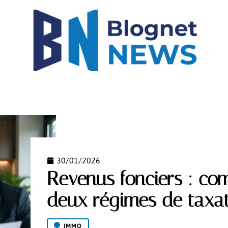
IGH-TECH
IMMO
LOGEMENT
MODE
NEW
30/01/2026
Revenus fonciers : co
deux régimes de taxat
IMMO