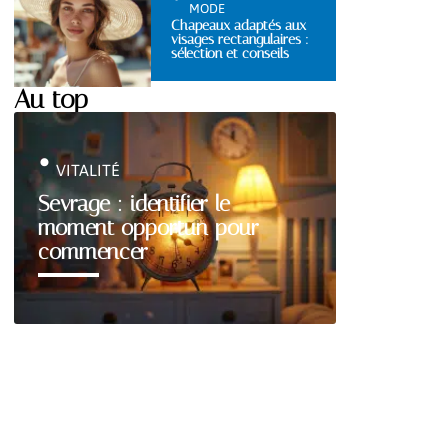
MODE
Chapeaux adaptés aux
visages rectangulaires :
sélection et conseils
Au top
VITALITÉ
Sevrage : identifier le
moment opportun pour
commencer