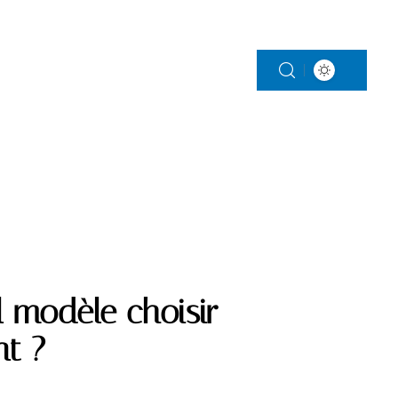
S
PARENTALITÉ
VITALITÉ
VOITURE
l modèle choisir
nt ?