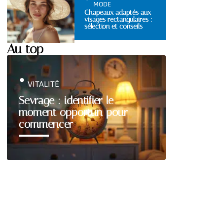
MODE
Chapeaux adaptés aux
visages rectangulaires :
sélection et conseils
Au top
VITALITÉ
Sevrage : identifier le
moment opportun pour
commencer