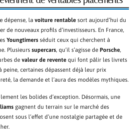
deviennent de véritables placements
e dépense, la
voiture rentable
sort aujourd’hui du
rer de nouveaux profils d’investisseurs. En France,
des
Youngtimers
séduit ceux qui cherchent à
ue. Plusieurs
supercars
, qu’il s’agisse de
Porsche
,
ourbes de
valeur de revente
qui font pâlir les livrets
 peine, certaines dépassent déjà leur prix
areté, la demande et l’aura des modèles mythiques.
ulement les bolides d’exception. Désormais, une
lliams
gagnent du terrain sur le marché des
losent sous l’effet d’une nostalgie partagée et de
her.