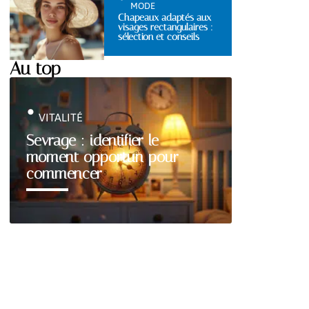
MODE
Chapeaux adaptés aux
visages rectangulaires :
sélection et conseils
Au top
VITALITÉ
Sevrage : identifier le
moment opportun pour
commencer