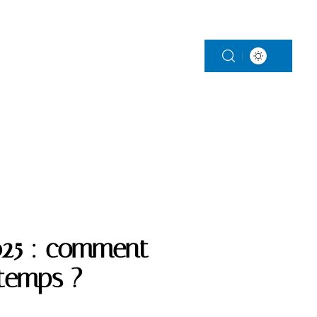
S
PARENTALITÉ
VITALITÉ
VOITURE
025 : comment
ntemps ?