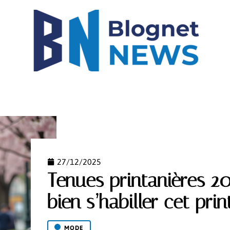
IGH-TECH
IMMO
LOGEMENT
MODE
NEW
27/12/2025
Tenues printanières 2
bien s’habiller cet pri
MODE