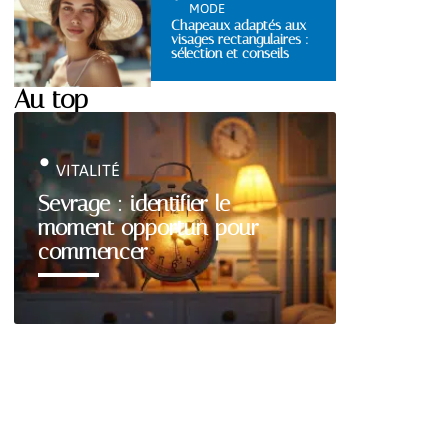
MODE
Chapeaux adaptés aux
visages rectangulaires :
sélection et conseils
Au top
VITALITÉ
Sevrage : identifier le
moment opportun pour
commencer