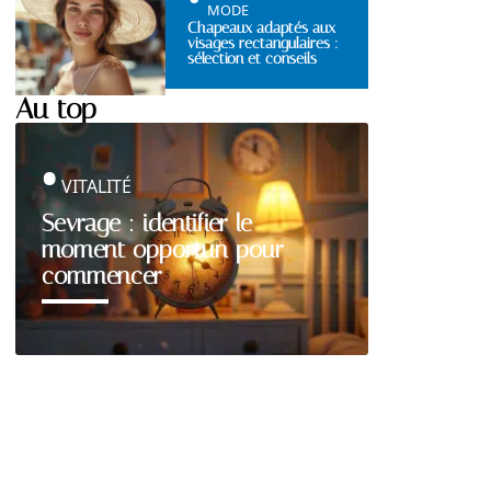
MODE
Chapeaux adaptés aux
visages rectangulaires :
sélection et conseils
Au top
VITALITÉ
Sevrage : identifier le
moment opportun pour
commencer