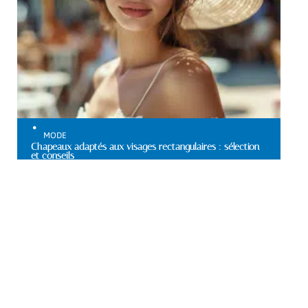
MODE
Chapeaux adaptés aux visages rectangulaires : sélection
et conseils
Au top
VITALITÉ
Sevrage : identifier le
moment opportun pour