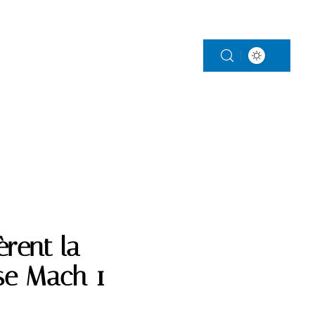
S
PARENTALITÉ
VITALITÉ
VOITURE
èrent la
sse Mach 1