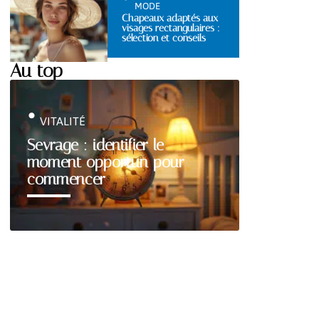
MODE
Chapeaux adaptés aux
visages rectangulaires :
sélection et conseils
Au top
VITALITÉ
Sevrage : identifier le
moment opportun pour
commencer